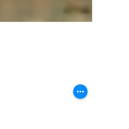
Copia de Una serie explosiva
Una animación que hicimos para
nuestros amigos de 24studio, que saldrá
por las pantallas en breve en la
Argentina.