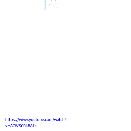
A la post
Estuvimos trabajando en la post de 
esta publicidad partimos de los diseños 
de Alvaro Ortega Bianchi que la dirigió-
animó y le puso toda la onda, en la 
producción Juan Pablo Beramendi, 
animaron: Alvaro, Julio Azamor, el 
pixel art desde Japón (no recuerdo el 
nombre) y Brand.
PIM PAM PUM!
Esto es parte del trabajo que hicimos 
desde Brandcartoon.
https://www.youtube.com/watch?
v=ACWSC0kBA1c